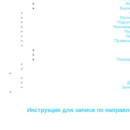
Ю
Екат
Расп
Подгот
Реанима
Пе
Л
Правила
Поряд
Д
Зап
Инструкция для записи по направле