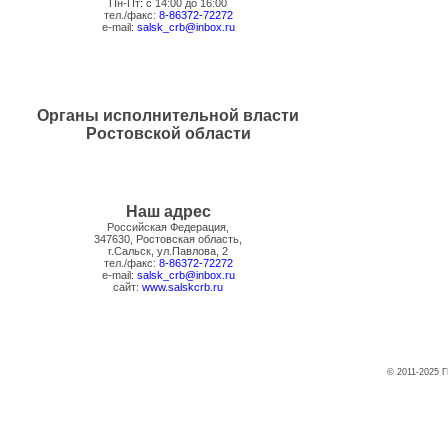
Пн-Пт: с 14:00 до 16:00
тел./факс:
8-86372-72272
e-mail:
salsk_crb@inbox.ru
Органы исполнительной власти
Ростовской области
Наш адрес
Российская Федерация,
347630, Ростовская область,
г.Сальск, ул.Павлова, 2
тел./факс:
8-86372-72272
e-mail:
salsk_crb@inbox.ru
сайт:
www.salskcrb.ru
© 2011-2025 