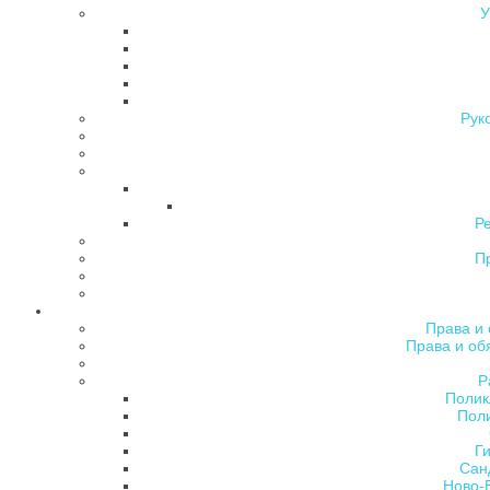
У
Рук
Р
П
Права и 
Права и об
Р
Полик
Поли
Ги
Сан
Ново-