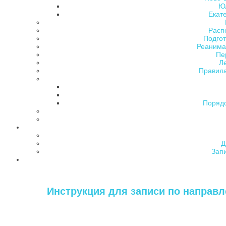
Ю
Екат
Расп
Подгот
Реанима
Пе
Л
Правила
Поряд
Д
Зап
Инструкция для записи по направле