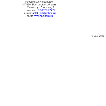
Российская Федерация,
347630, Ростовская область,
г.Сальск, ул.Павлова, 2
тел./факс:
8-86372-72272
e-mail:
salsk_crb@inbox.ru
сайт:
www.salskcrb.ru
© 2011-2025 