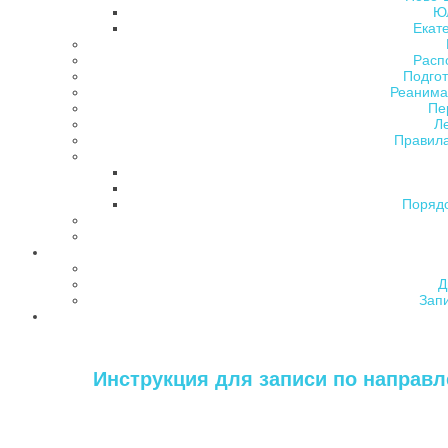
Ю
Екат
Расп
Подгот
Реанима
Пе
Л
Правила
Поряд
Д
Зап
Инструкция для записи по направле