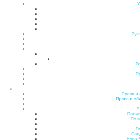
У
Рук
Р
П
Права и 
Права и об
Р
Полик
Поли
Ги
Сан
Ново-