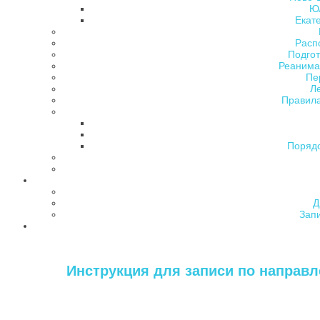
Ю
Екат
Расп
Подгот
Реанима
Пе
Л
Правила
Поряд
Д
Зап
Инструкция для записи по направле