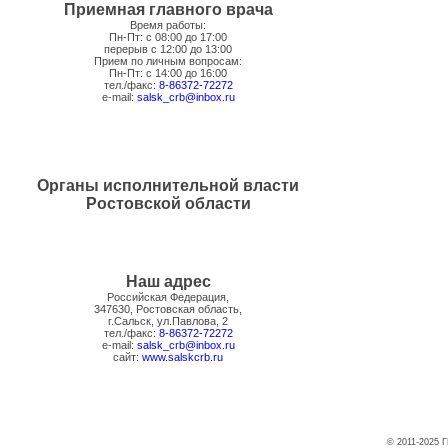
Приемная главного врача
Время работы:
Пн-Пт: с 08:00 до 17:00
перерыв с 12:00 до 13:00
Прием по личным вопросам:
Пн-Пт: с 14:00 до 16:00
тел./факс:
8-86372-72272
e-mail:
salsk_crb@inbox.ru
Органы исполнительной власти
Ростовской области
Наш адрес
Российская Федерация,
347630, Ростовская область,
г.Сальск, ул.Павлова, 2
тел./факс:
8-86372-72272
e-mail:
salsk_crb@inbox.ru
сайт:
www.salskcrb.ru
© 2011-2025 