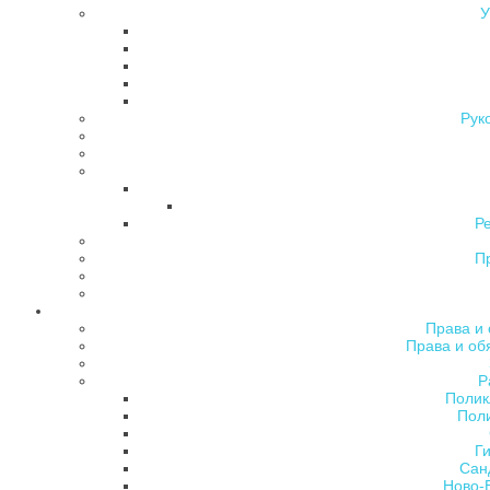
У
Рук
Р
П
Права и 
Права и об
Р
Полик
Поли
Ги
Сан
Ново-