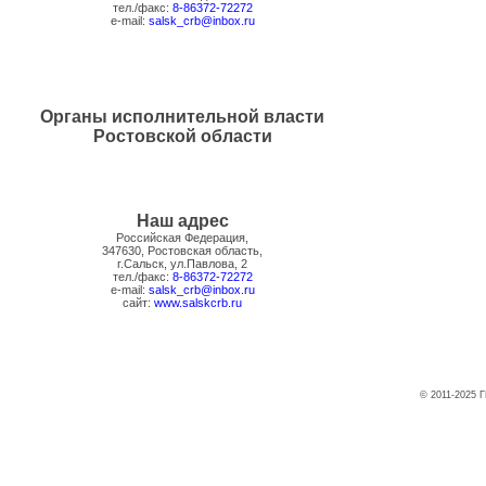
тел./факс:
8-86372-72272
e-mail:
salsk_crb@inbox.ru
Органы исполнительной власти
Ростовской области
Наш адрес
Российская Федерация,
347630, Ростовская область,
г.Сальск, ул.Павлова, 2
тел./факс:
8-86372-72272
e-mail:
salsk_crb@inbox.ru
сайт:
www.salskcrb.ru
© 2011-2025 