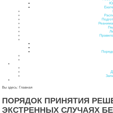
Ю
Екат
Расп
Подгот
Реанима
Пе
Л
Правила
Поряд
Д
Зап
Вы здесь:
Главная
ПОРЯДОК ПРИНЯТИЯ РЕШ
ЭКСТРЕННЫХ СЛУЧАЯХ Б