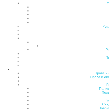
У
Рук
Р
П
Права и 
Права и об
Р
Полик
Поли
Ги
Сан
Ново-