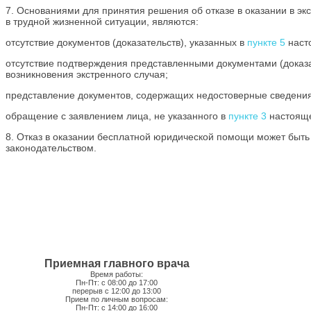
7. Основаниями для принятия решения об отказе в оказании в э
в трудной жизненной ситуации, являются:
отсутствие документов (доказательств), указанных в
пункте 5
наст
отсутствие подтверждения представленными документами (доказа
возникновения экстренного случая;
представление документов, содержащих недостоверные сведения
обращение с заявлением лица, не указанного в
пункте 3
настояще
8. Отказ в оказании бесплатной юридической помощи может быт
законодательством.
Приемная главного врача
Время работы:
Пн-Пт: с 08:00 до 17:00
перерыв с 12:00 до 13:00
Прием по личным вопросам:
Пн-Пт: с 14:00 до 16:00