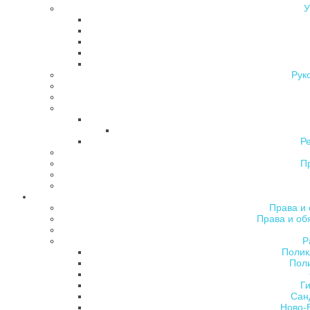
У
Рук
Р
П
Права и 
Права и об
Р
Полик
Поли
Ги
Сан
Ново-