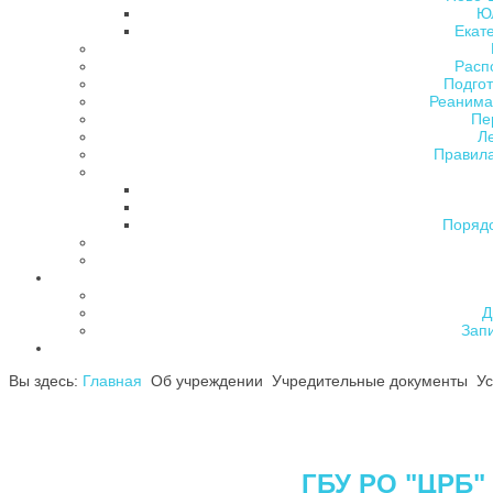
Ю
Екат
Расп
Подгот
Реанима
Пе
Л
Правила
Поряд
Д
Зап
Вы здесь:
Главная
Об учреждении
Учредительные документы
Ус
ГБУ РО "ЦРБ" 