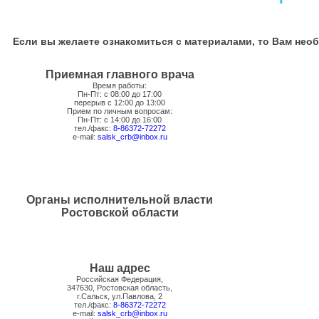
Если вы желаете ознакомиться с материалами, то Вам нео
Приемная главного врача
Время работы:
Пн-Пт: с 08:00 до 17:00
перерыв с 12:00 до 13:00
Прием по личным вопросам:
Пн-Пт: с 14:00 до 16:00
тел./факс:
8-86372-72272
e-mail:
salsk_crb@inbox.ru
Органы исполнительной власти
Ростовской области
Наш адрес
Российская Федерация,
347630, Ростовская область,
г.Сальск, ул.Павлова, 2
тел./факс:
8-86372-72272
e-mail:
salsk_crb@inbox.ru