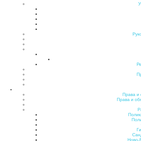
У
Рук
Р
П
Права и 
Права и об
Р
Полик
Поли
Ги
Сан
Ново-