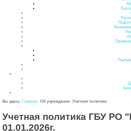
Ю
Екат
Расп
Подгот
Реанима
Пе
Л
Правила
Поряд
Д
Зап
Вы здесь:
Главная
Об учреждении
Учетная политика
Учетная политика ГБУ РО 
01.01.2026г.