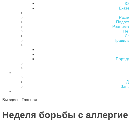
Ю
Екат
Расп
Подгот
Реанима
Пе
Л
Правила
Поряд
Д
Зап
Вы здесь:
Главная
Неделя борьбы с аллергие