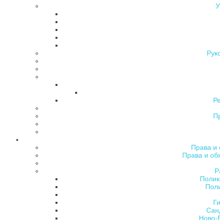
У
Рук
Р
П
Права и 
Права и об
Р
Полик
Поли
Ги
Сан
Ново-