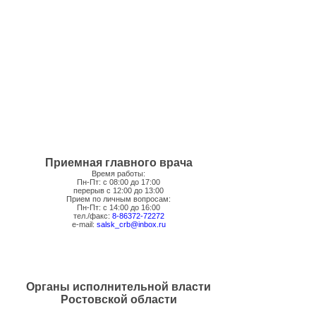
Приемная главного врача
Время работы:
Пн-Пт: с 08:00 до 17:00
перерыв с 12:00 до 13:00
Прием по личным вопросам:
Пн-Пт: с 14:00 до 16:00
тел./факс:
8-86372-72272
e-mail:
salsk_crb@inbox.ru
Органы исполнительной власти
Ростовской области