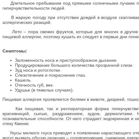
Длительное пребывание под прямыми солнечными лучами прив
гиперчувствительности людей.
В жаркую погоду при отсутствии дождей в воздухе скапливает
аллергических реакций.
Лето – пора свежих фруктов, которые для многих в другие 
пищевой аллергии, поэтому кушать их следует в первые дни поне
⠀
Симптомы:
Заложенность носа и приступообразное дыхание.
Продуцирование большого количества прозрачной слизи.
Зуд носа и ротоглотки.
Слезотечение и покраснение глаз.
Кашель.
Отечность губ, век.
Удушье (в тяжелых случаях).
Пищевая аллергия проявляется болями в животе, диареей, тошно
Как пищевая, так и респираторная форма гиперчувствител
крапивницей, сыпью, раздражением, зудом, дерматитами. 
познавательные способности. От него страдает эндокринная и н
отеку Квинке.
Укусы мелкого гнуса приводят к появлению нарастающего отека,
могут вызвать общую реакцию – головокружение, снижение давле