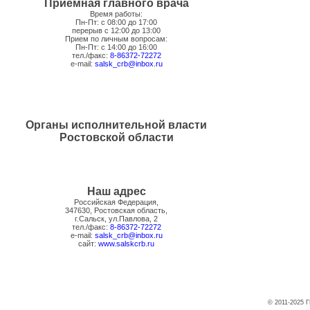
Приемная главного врача
Время работы:
Пн-Пт: с 08:00 до 17:00
перерыв с 12:00 до 13:00
Прием по личным вопросам:
Пн-Пт: с 14:00 до 16:00
тел./факс:
8-86372-72272
e-mail:
salsk_crb@inbox.ru
Органы исполнительной власти
Ростовской области
Наш адрес
Российская Федерация,
347630, Ростовская область,
г.Сальск, ул.Павлова, 2
тел./факс:
8-86372-72272
e-mail:
salsk_crb@inbox.ru
сайт:
www.salskcrb.ru
© 2011-2025 