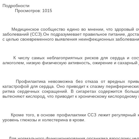
Подробности
Просмотров: 1015
Медицинское сообщество едино во мнении, что здоровый обр
заболеваний (ССЗ).Он подразумевает правильное питание, дост
с целью своевременного выявления неинфекционных заболеваний,
К числу самых неблагоприятных рисков для сердца и сосудо
алкоголем, низкую физическую активность, ожирение и сахарный 
Профилактика невозможна без отказа от вредных привыче
катастрофой для сердца. Оно приводит к спазму периферически
ритма сердечных сокращений. В сигаретах содержится большо
вытесняют кислород, что приводит к хроническому кислородному
Кроме того, в основе профилактики ССЗ лежит регулярный кон
уровень глюкозы и холестерина в крови.
Для нормального функционирования организма взрослому челов