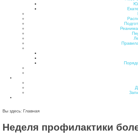
Ю
Екат
Расп
Подгот
Реанима
Пе
Л
Правила
Поряд
Д
Зап
Вы здесь:
Главная
Неделя профилактики боле