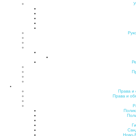
У
Рук
Р
П
Права и 
Права и об
Р
Полик
Поли
Ги
Сан
Ново-