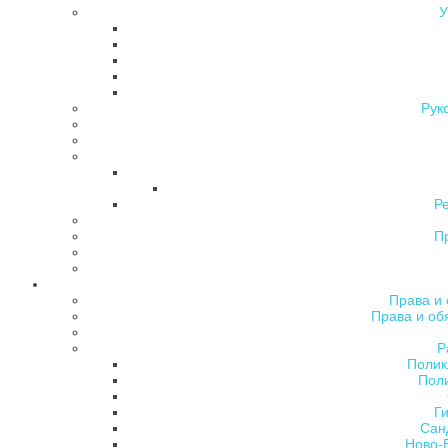
У
Рук
Р
П
Права и 
Права и об
Р
Полик
Поли
Ги
Сан
Ново-