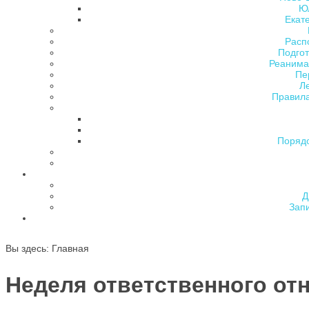
Ю
Екат
Расп
Подгот
Реанима
Пе
Л
Правила
Поряд
Д
Зап
Вы здесь:
Главная
Неделя ответственного от