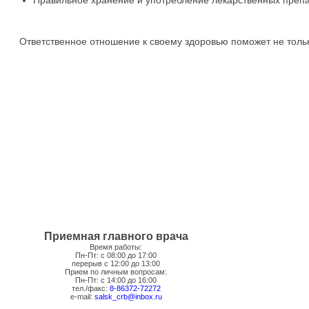
Правильное хранение и употребление лекарственных препа
Ответственное отношение к своему здоровью поможет не только 
Приемная главного врача
Время работы:
Пн-Пт: с 08:00 до 17:00
перерыв с 12:00 до 13:00
Прием по личным вопросам:
Пн-Пт: с 14:00 до 16:00
тел./факс:
8-86372-72272
e-mail:
salsk_crb@inbox.ru