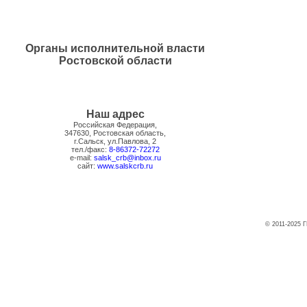
Органы исполнительной власти
Ростовской области
Наш адрес
Российская Федерация,
347630, Ростовская область,
г.Сальск, ул.Павлова, 2
тел./факс:
8-86372-72272
e-mail:
salsk_crb@inbox.ru
сайт:
www.salskcrb.ru
© 2011-2025 