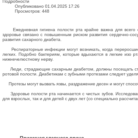
Подробности
Опубликовано 01.04.2025 17:26
Просмотров: 448
Ежедневная гигиена полости рта крайне важна для всего ор
здоровье связано с повышенным риском развития сердечно-со
развития сахарного диабета.
Респираторные инфекции могут возникать, когда переросшие 
легких. Подобно бактериям, которые вдыхаются в легкие изо рт
нижнечелюстному нерву.
Люди, страдающие сахарным диабетом, должны посещать стома
ротовой полости. Диабетикам с зубными протезами следует удел
Протезы могут вызвать язвы, раздражение десен и могут спосо
Здоровье полости рта начинается с чистых зубов. Исследован
для взрослых, так и для детей с двух лет (со специально рассчит