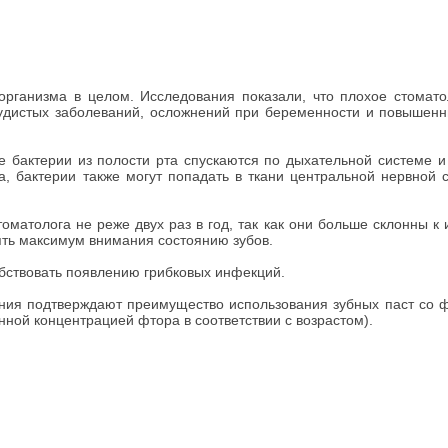
ганизма в целом. Исследования показали, что плохое стомато
судистых заболеваний, осложнений при беременности и повышен
бактерии из полости рта спускаются по дыхательной системе и
а, бактерии также могут попадать в ткани центральной нервной 
толога не реже двух раз в год, так как они больше склонны к
ять максимум внимания состоянию зубов.
бствовать появлению грибковых инфекций.
ия подтверждают преимущество использования зубных паст со ф
анной концентрацией фтора в соответствии с возрастом).