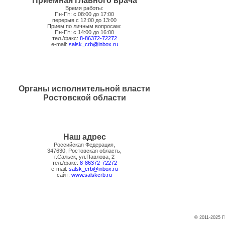
Приемная главного врача
Время работы:
Пн-Пт: с 08:00 до 17:00
перерыв с 12:00 до 13:00
Прием по личным вопросам:
Пн-Пт: с 14:00 до 16:00
тел./факс:
8-86372-72272
e-mail:
salsk_crb@inbox.ru
Органы исполнительной власти
Ростовской области
Наш адрес
Российская Федерация,
347630, Ростовская область,
г.Сальск, ул.Павлова, 2
тел./факс:
8-86372-72272
e-mail:
salsk_crb@inbox.ru
сайт:
www.salskcrb.ru
© 2011-2025 