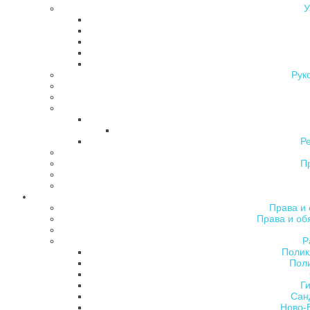
У
Рук
Р
П
Права и 
Права и об
Р
Полик
Поли
Ги
Сан
Ново-