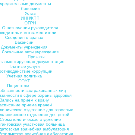
чредительные документы
Лицензии
Устав
ИНН/КПП
ОГРН
О назначении руководителя
оводитель и его заместители
Сведения о врачах
Вакансии
Документы учреждения
Локальные акты учреждения
Приказы
егламентирующая документация
Платные услуги
ротиводействие коррупции
Учетная политика
СОУТ
Пациентам
обязанности застрахованных лиц
язанности в сфере охраны здоровья
Запись на прием к врачу
асписание приема врачей
линическое отделение для взрослых
клиническое отделение для детей
Стоматологическое отделение
гантовская участковая больница
датовская врачебная амбулатория
Егорлыкская врачебная амбулатория