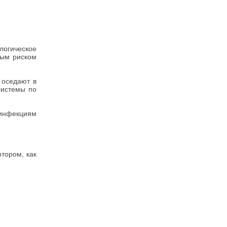
логическое
ным риском
 оседают в
системы по
 инфекциям
тором, как