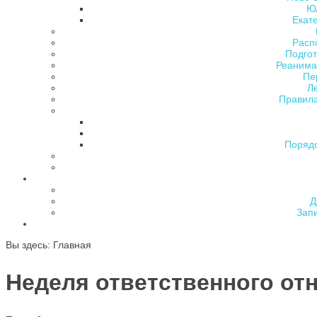
Ю
Екат
Расп
Подгот
Реанима
Пе
Л
Правила
Поряд
Д
Зап
Вы здесь:
Главная
Неделя ответственного отн