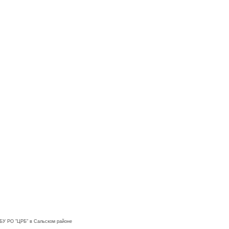
ГБУ РО "ЦРБ" в Сальском районе