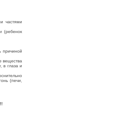
ми частями
и (ребенок
ь причиной
е вещества
 в глаза и
оснительно
онь (печи,
!!