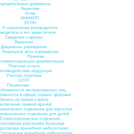
чредительные документы
Лицензии
Устав
ИНН/КПП
ОГРН
О назначении руководителя
оводитель и его заместители
Сведения о врачах
Вакансии
Документы учреждения
Локальные акты учреждения
Приказы
егламентирующая документация
Платные услуги
ротиводействие коррупции
Учетная политика
СОУТ
Пациентам
обязанности застрахованных лиц
язанности в сфере охраны здоровья
Запись на прием к врачу
асписание приема врачей
линическое отделение для взрослых
клиническое отделение для детей
Стоматологическое отделение
гантовская участковая больница
датовская врачебная амбулатория
Егорлыкская врачебная амбулатория