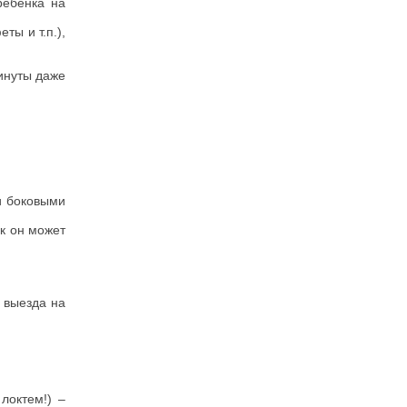
ребенка на
ты и т.п.),
минуты даже
и боковыми
ак он может
 выезда на
локтем!) –