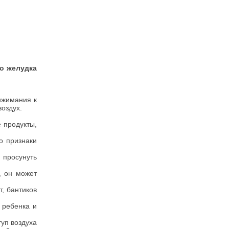
 желудка
ижимания к
воздух.
е продукты,
о признаки
 просунуть
, он может
т, бантиков
 ребенка и
туп воздуха