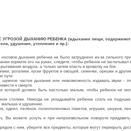
ГРОЗОЙ ДЫХАНИЮ РЕБЕНКА (вдыхание пищи, содержимого
ла, удушение, утопление и пр.):
ы носовое дыхание ребенка не было затруднено из-за сильного пр
ии кормите его на руках, следите, чтобы ребенок не заглатывал 
ыгивания воздуха, а только затем класть в кроватку на бок.
лики, рогалики, куски фруктов и овощей, семечки, орешки и други
е пути.
 шумное частое дыхание или невозможность издавать звуки - эт
ивести к смерти.
и которой должно быть настолько малым, чтобы ребенок не мог
ьном столике. Никогда не укладывайте ребенка спать на подушке
ей малыша и удушению.
, одеял, пелёнок, полиэтиленовых пакетов, игрушек, шнуров, лен
ать. Вы можете уснуть и при непроизвольном повороте придавить
рядом с ним, уберите все предметы, которые могут перекрыть дос