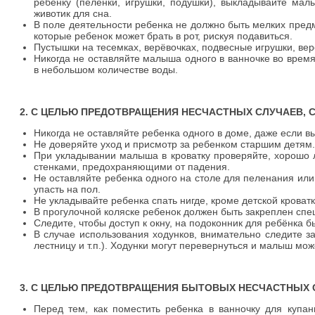
ребенку (пеленки, игрушки, подушки), выкладывайте мал
животик для сна.
В поле деятельности ребенка не должно быть мелких предме
которые ребенок может брать в рот, рискуя подавиться.
Пустышки на тесемках, верёвочках, подвесные игрушки, ве
Никогда не оставляйте малыша одного в ванночке во время 
в небольшом количестве воды.
2. С ЦЕЛЬЮ ПРЕДОТВРАЩЕНИЯ НЕСЧАСТНЫХ СЛУЧАЕВ, С
Никогда не оставляйте ребенка одного в доме, даже если вы
Не доверяйте уход и присмотр за ребенком старшим детям.
При укладывании малыша в кроватку проверяйте, хорошо 
стенками, предохраняющими от падения.
Не оставляйте ребенка одного на столе для пеленания или д
упасть на пол.
Не укладывайте ребенка спать нигде, кроме детской кроватк
В прогулочной коляске ребенок должен быть закреплен сп
Следите, чтобы доступ к окну, на подоконник для ребёнка 
В случае использования ходунков, внимательно следите за
лестницу и т.п.). Ходунки могут перевернуться и малыш мо
3. С ЦЕЛЬЮ ПРЕДОТВРАЩЕНИЯ БЫТОВЫХ НЕСЧАСТНЫХ СЛУЧА
Перед тем, как поместить ребенка в ванночку для купан