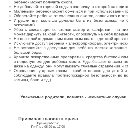
ребенок может получить ожоги.
Не добавляйте горячей воды в ванночку, в которой находитс
Маленький ребенок может обжечься и при использовании гр
Оберегайте ребенка от солнечных ожогов, солнечного и теп
Игрушки для малыша должны быть из безопасных, не б
осколками).
Убрать свисающие со столов скатерти, салфетки - на ни
может дернуть за край скатерти, опрокинуть на себя предм
Не позволяйте домашним животным спать в детской кроватк
Исключите доступ ребенка к электроприборам, электрическ
Не оставляйте в доступных для ребёнка местах колющие
большой беды.
Храните лекарственные препараты и средства бытовой хим
в недоступном для ребёнка месте. Яды бывают опасны не 
даже на одежду, они могут вызвать тяжелые отравления и с
Отравление угарным газом – крайне опасно для детей и
соблюдайте правила противопожарной безопасности во все
камины, бани и т.д.).
Уважаемые родители, помните - несчастные случаи
Приемная главного врача
Время работы:
Пн-Пт: с 08:00 до 17:00