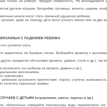
ыша только на ровную, твердую поверхность. Не выкладывайте 
тов (детали игрушек, батарейки, пуговицы, монеты, шарики, конфе
ревочные качели могут стать причиной удушения ребенка.
купания, даже на секунду, дети могут утонуть менее чем за две 
ВЯЗАННЫХ С ПАДЕНИЕМ РЕБЕНКА
 его уложили спать.
ли закреплены её боковые стенки. Выбирайте кроватку с высоким
ругих предметах обстановки (кровати, диване, стуле и др.), так к
и (исключить сон ребенка на кровати, диване и пр.).
ециальными креплениями.
был невозможен.
 ребенком (исключите препятствия: пороги, ступени, возможность
жет получить серьезные травмы.
ЕВ С ДЕТЬМИ (отравления, ожоги, порезы и пр.)
ия, обязательно измеряйте температуру воды термометром (не 