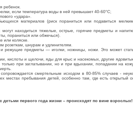
я ребенок.
елки, если температура воды в ней превышает 40-60°С;
лового «удара».
ьющихся материалов (риск пораниться или подавиться мелки
х могут находиться тяжелые, острые, горячие предметы и напитк
еты, пораниться или обжечься).
е или коляске.
им розеткам, шнурам и удлинителям.
 и режущие предметы — иголки, ножницы, ножи. Это может стат
ии, кислоты и щелочи, яды для крыс и насекомых, другие ядовиты
только при заглатывании, но и при вдыхании, попадании на кожу,
мерть.
 сопровождается смертельным исходом в 80-85% случаев - неук
х местах пребывания детей, особенно там, где есть открытый ог
 с детьми первого
года жизни – происходят по вине взрослых!