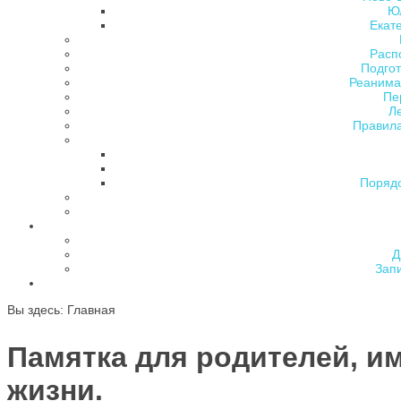
Ю
Екат
Расп
Подгот
Реанима
Пе
Л
Правила
Поряд
Д
Зап
Вы здесь:
Главная
Памятка для родителей, и
жизни.