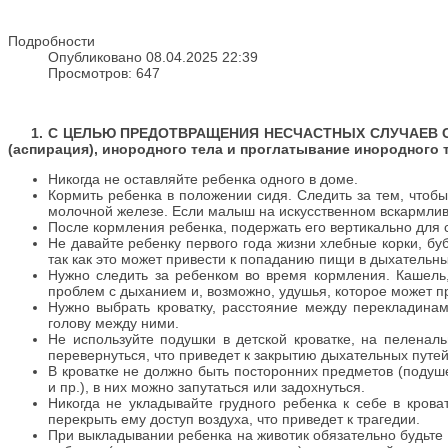
Подробности
Опубликовано 08.04.2025 22:39
Просмотров: 647
1. С ЦЕЛЬЮ ПРЕДОТВРАЩЕНИЯ НЕСЧАСТНЫХ СЛУЧАЕВ С У
(аспирация), инородного тела и проглатывание инородного те
Никогда не оставляйте ребенка одного в доме.
Кормить ребенка в положении сидя. Следить за тем, чтоб
молочной железе. Если малыш на искусственном вскармливан
После кормления ребенка, подержать его вертикально для ср
Не давайте ребенку первого года жизни хлебные корки, буб
так как это может привести к попаданию пищи в дыхательны
Нужно следить за ребенком во время кормления. Кашель,
проблем с дыханием и, возможно, удушья, которое может пр
Нужно выбрать кроватку, расстояние между перекладинам
голову между ними.
Не используйте подушки в детской кроватке, на пеленал
перевернуться, что приведет к закрытию дыхательных пут
В кроватке не должно быть посторонних предметов (подушек
и пр.), в них можно запутаться или задохнуться.
Никогда не укладывайте грудного ребенка к себе в кров
перекрыть ему доступ воздуха, что приведет к трагедии.
При выкладывании ребенка на животик обязательно будьте 