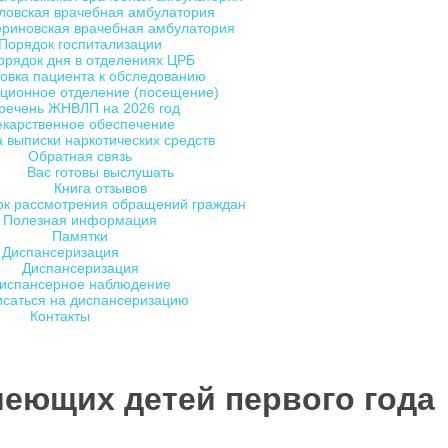
ловская врачебная амбулатория
ериновская врачебная амбулатория
Порядок госпитализации
орядок дня в отделениях ЦРБ
овка пациента к обследованию
ционное отделение (посещение)
речень ЖНВЛП на 2026 год
екарственное обеспечение
 выписки наркотических средств
Обратная связь
Вас готовы выслушать
Книга отзывов
ок рассмотрения обращений граждан
Полезная информация
Памятки
Диспансеризация
Диспансеризация
испансерное наблюдение
исаться на диспансеризацию
Контакты
меющих детей первого года