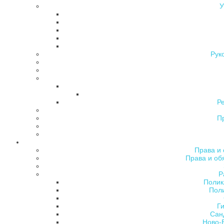
У
Рук
Р
П
Права и 
Права и об
Р
Полик
Поли
Ги
Сан
Ново-