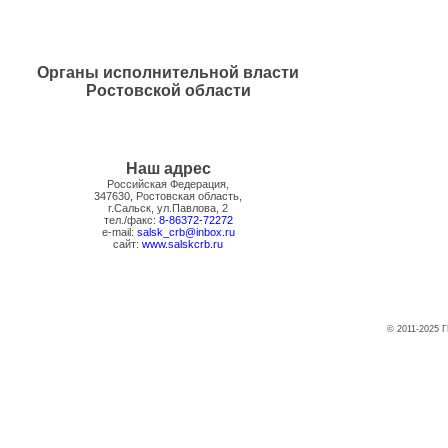
Органы исполнительной власти
Ростовской области
Наш адрес
Российская Федерация,
347630, Ростовская область,
г.Сальск, ул.Павлова, 2
тел./факс:
8-86372-72272
e-mail:
salsk_crb@inbox.ru
сайт:
www.salskcrb.ru
© 2011-2025 