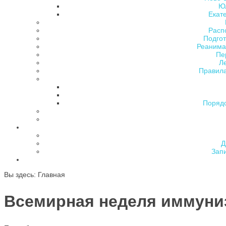
Ю
Екат
Расп
Подгот
Реанима
Пе
Л
Правила
Поряд
Д
Зап
Вы здесь:
Главная
Всемирная неделя иммуни