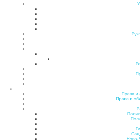
У
Рук
Р
П
Права и 
Права и об
Р
Полик
Поли
Ги
Сан
Ново-