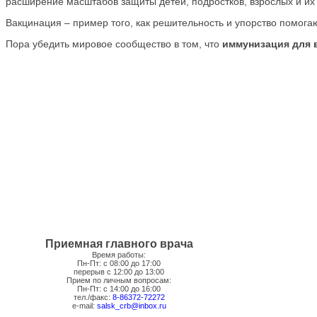
расширение масштабов защиты детей, подростков, взрослых и их
Вакцинация – пример того, как решительность и упорство помога
Пора убедить мировое сообщество в том, что
иммунизация для в
Приемная главного врача
Время работы:
Пн-Пт: с 08:00 до 17:00
перерыв с 12:00 до 13:00
Прием по личным вопросам:
Пн-Пт: с 14:00 до 16:00
тел./факс:
8-86372-72272
e-mail:
salsk_crb@inbox.ru