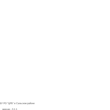
ГБУ РО "ЦРБ" в Сальском районе
версия - 3.1.1