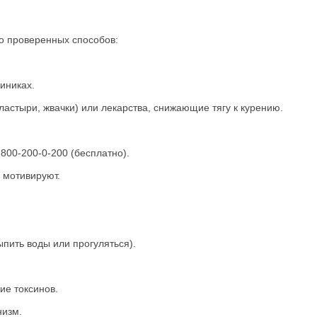
ко проверенных способов:
иниках.
тыри, жвачки) или лекарства, снижающие тягу к курению.
00-200-0-200 (бесплатно).
мотивируют.
ить воды или прогуляться).
е токсинов.
низм.