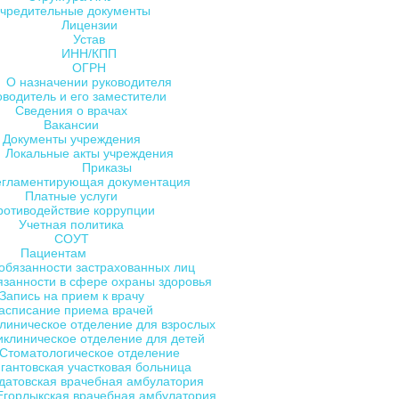
чредительные документы
Лицензии
Устав
ИНН/КПП
ОГРН
О назначении руководителя
оводитель и его заместители
Сведения о врачах
Вакансии
Документы учреждения
Локальные акты учреждения
Приказы
егламентирующая документация
Платные услуги
ротиводействие коррупции
Учетная политика
СОУТ
Пациентам
обязанности застрахованных лиц
язанности в сфере охраны здоровья
Запись на прием к врачу
асписание приема врачей
линическое отделение для взрослых
клиническое отделение для детей
Стоматологическое отделение
гантовская участковая больница
датовская врачебная амбулатория
Егорлыкская врачебная амбулатория