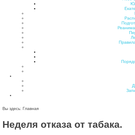
Ю
Екат
Расп
Подгот
Реанима
Пе
Л
Правила
Поряд
Д
Зап
Вы здесь:
Главная
Неделя отказа от табака.