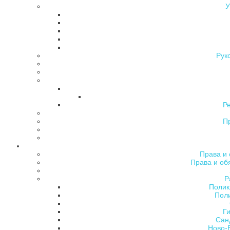
У
Рук
Р
П
Права и 
Права и об
Р
Полик
Поли
Ги
Сан
Ново-