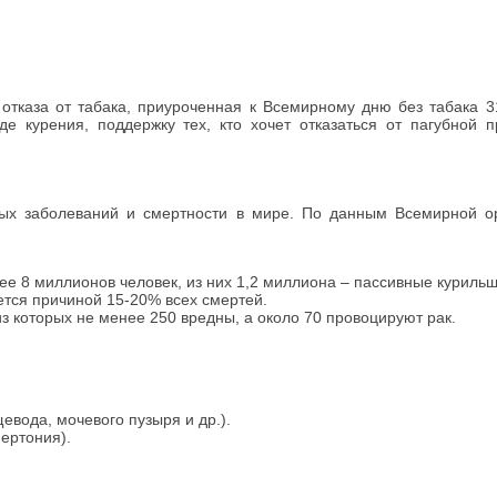
каза от табака, приуроченная к Всемирному дню без табака 3
 курения, поддержку тех, кто хочет отказаться от пагубной п
 заболеваний и смертности в мире. По данным Всемирной ор
ее 8 миллионов человек, из них 1,2 миллиона – пассивные курильщ
ется причиной 15-20% всех смертей.
з которых не менее 250 вредны, а около 70 провоцируют рак.
щевода, мочевого пузыря и др.).
ертония).