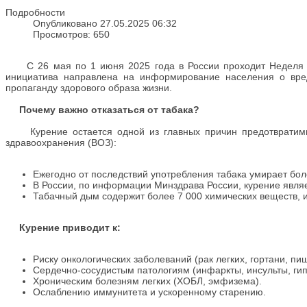
Подробности
Опубликовано 27.05.2025 06:32
Просмотров: 650
С 26 мая по 1 июня 2025 года в России проходит Неделя от
инициатива направлена на информирование населения о вреде
пропаганду здорового образа жизни.
Почему важно отказаться от табака?
Курение остается одной из главных причин предотвратимых
здравоохранения (ВОЗ):
Ежегодно от последствий употребления табака умирает бол
В России, по информации Минздрава России, курение явля
Табачный дым содержит более 7 000 химических веществ, и
Курение приводит к:
Риску онкологических заболеваний (рак легких, гортани, пи
Сердечно-сосудистым патологиям (инфаркты, инсульты, гип
Хроническим болезням легких (ХОБЛ, эмфизема).
Ослаблению иммунитета и ускоренному старению.