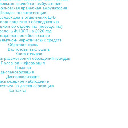
ловская врачебная амбулатория
ериновская врачебная амбулатория
Порядок госпитализации
орядок дня в отделениях ЦРБ
овка пациента к обследованию
ционное отделение (посещение)
речень ЖНВЛП на 2026 год
екарственное обеспечение
 выписки наркотических средств
Обратная связь
Вас готовы выслушать
Книга отзывов
ок рассмотрения обращений граждан
Полезная информация
Памятки
Диспансеризация
Диспансеризация
испансерное наблюдение
исаться на диспансеризацию
Контакты