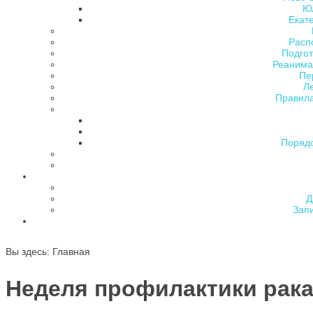
Ю
Екат
Расп
Подгот
Реанима
Пе
Л
Правила
Поряд
Д
Зап
Вы здесь:
Главная
Неделя профилактики рак