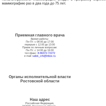
маммографию раз в два года до 75 лет.
Приемная главного врача
Время работы:
Пн-Пт: с 08:00 до 17:00
перерыв с 12:00 до 13:00
Прием по личным вопросам:
Пн-Пт: с 14:00 до 16:00
тел./факс:
8-86372-72272
e-mail:
salsk_crb@inbox.ru
Органы исполнительной власти
Ростовской области
Наш адрес
Российская Федерация,