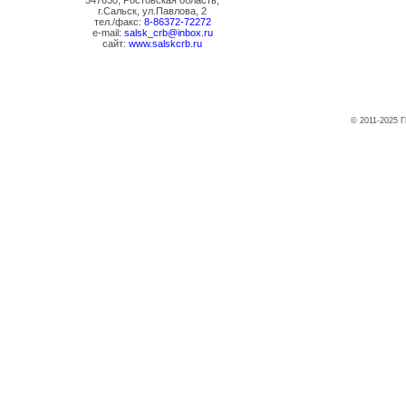
347630, Ростовская область,
г.Сальск, ул.Павлова, 2
тел./факс:
8-86372-72272
e-mail:
salsk_crb@inbox.ru
сайт:
www.salskcrb.ru
© 2011-2025 