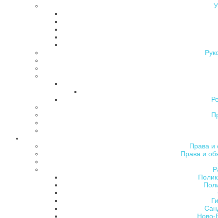
У
Рук
Р
П
Права и 
Права и об
Р
Полик
Поли
Ги
Сан
Ново-