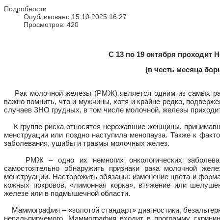
Подробности
Опубликовано 15.10.2025 16:27
Просмотров: 420
С 13 по 19 октября проходит
(в честь месяца бо
Рак молочной железы (РМЖ) является одним из самых расп
важно помнить, что и мужчины, хотя и крайне редко, подверж
случаев ЗНО грудных, в том числе молочной, железы приходит
К группе риска относятся нерожавшие женщины, принимавши
менструации или поздно наступила менопауза. Также к факто
заболевания, ушибы и травмы молочных желез.
РМЖ – одно их немногих онкологических заболеваний
самостоятельно обнаружить признаки рака молочной жел
менструации. Насторожить обязаны: изменение цвета и форм
кожных покровов, «лимонная корка», втяжение или шелушен
железе или в подмышечной области.
Маммография – «золотой стандарт» диагностики, безальтерн
непальпируемого. Маммография входит в программу скринин