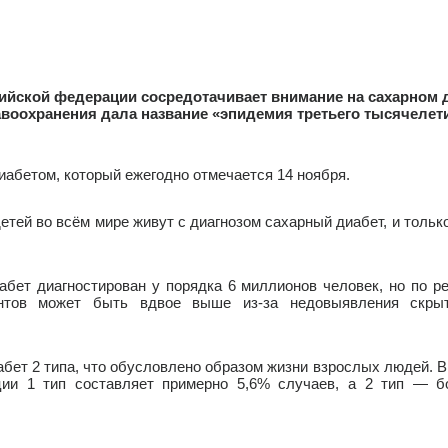
сийской федерации сосредотачивает внимание на сахарном 
воохранения дала название «эпидемия третьего тысячелет
абетом, который ежегодно отмечается 14 ноября.
ей во всём мире живут с диагнозом сахарный диабет, и тольк
т диагностирован у порядка 6 миллионов человек, но по ре
иентов может быть вдвое выше из-за недовыявления скр
ет 2 типа, что обусловлено образом жизни взрослых людей. В
ии 1 тип составляет примерно 5,6% случаев, а 2 тип — б
.