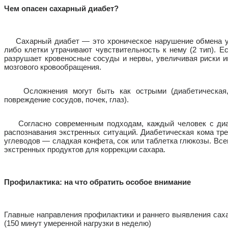
Чем опасен сахарный диабет?
Сахарный диабет — это хроническое нарушение обмена угле
либо клетки утрачивают чувствительность к нему (2 тип). 
разрушает кровеносные сосуды и нервы, увеличивая риски ин
мозгового кровообращения.
Осложнения могут быть как острыми (диабетическая, ги
повреждение сосудов, почек, глаз).
Согласно современным подходам, каждый человек с диабе
распознавания экстренных ситуаций. Диабетическая кома тр
углеводов — сладкая конфета, сок или таблетка глюкозы. Все
экстренных продуктов для коррекции сахара.
Профилактика: на что обратить особое внимание
Главные направления профилактики и раннего выявления саха
(150 минут умеренной нагрузки в неделю)