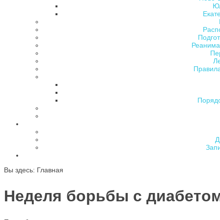
Ю
Екат
Расп
Подгот
Реанима
Пе
Л
Правила
Поряд
Д
Зап
Вы здесь:
Главная
Неделя борьбы с диабетом