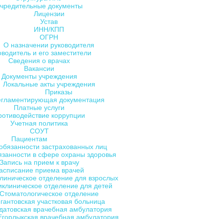
чредительные документы
Лицензии
Устав
ИНН/КПП
ОГРН
О назначении руководителя
оводитель и его заместители
Сведения о врачах
Вакансии
Документы учреждения
Локальные акты учреждения
Приказы
егламентирующая документация
Платные услуги
ротиводействие коррупции
Учетная политика
СОУТ
Пациентам
обязанности застрахованных лиц
язанности в сфере охраны здоровья
Запись на прием к врачу
асписание приема врачей
линическое отделение для взрослых
клиническое отделение для детей
Стоматологическое отделение
гантовская участковая больница
датовская врачебная амбулатория
Егорлыкская врачебная амбулатория