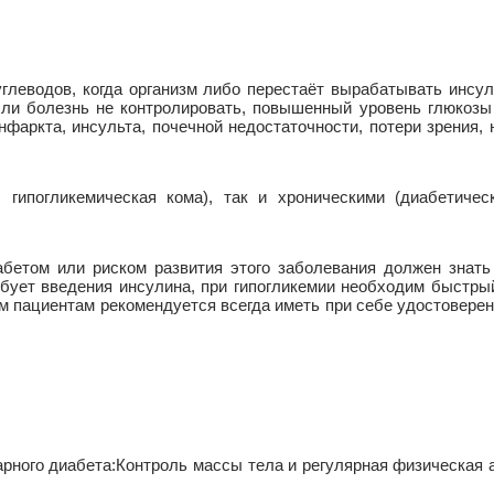
водов, когда организм либо перестаёт вырабатывать инсули
Если болезнь не контролировать, повышенный уровень глюкоз
фаркта, инсульта, почечной недостаточности, потери зрения,
погликемическая кома), так и хроническими (диабетическ
том или риском развития этого заболевания должен знать
ебует введения инсулина, при гипогликемии необходим быстры
м пациентам рекомендуется всегда иметь при себе удостоверен
рного диабета:
Контроль массы тела и регулярная физическая 