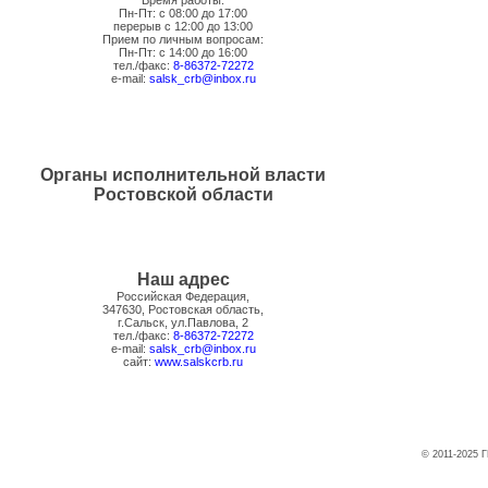
Время работы:
Пн-Пт: с 08:00 до 17:00
перерыв с 12:00 до 13:00
Прием по личным вопросам:
Пн-Пт: с 14:00 до 16:00
тел./факс:
8-86372-72272
e-mail:
salsk_crb@inbox.ru
Органы исполнительной власти
Ростовской области
Наш адрес
Российская Федерация,
347630, Ростовская область,
г.Сальск, ул.Павлова, 2
тел./факс:
8-86372-72272
e-mail:
salsk_crb@inbox.ru
сайт:
www.salskcrb.ru
© 2011-2025 