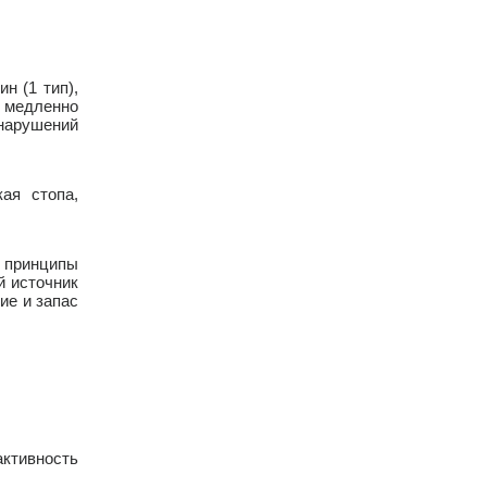
н (1 тип),
ы медленно
 нарушений
ая стопа,
 принципы
й источник
ие и запас
активность