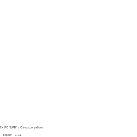
ГБУ РО "ЦРБ" в Сальском районе
версия - 3.1.1