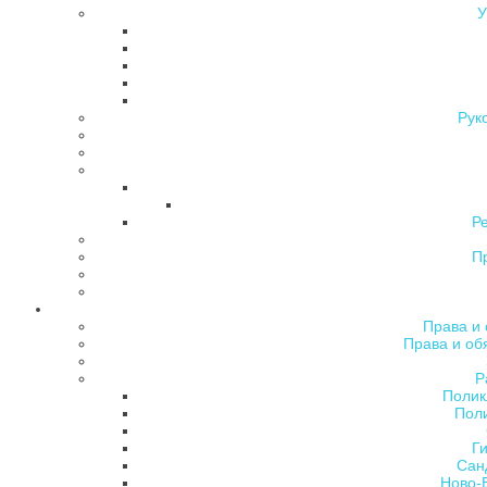
У
Рук
Р
П
Права и 
Права и об
Р
Полик
Поли
Ги
Сан
Ново-