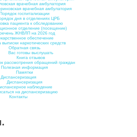
ловская врачебная амбулатория
ериновская врачебная амбулатория
Порядок госпитализации
орядок дня в отделениях ЦРБ
овка пациента к обследованию
ционное отделение (посещение)
речень ЖНВЛП на 2026 год
екарственное обеспечение
 выписки наркотических средств
Обратная связь
Вас готовы выслушать
Книга отзывов
ок рассмотрения обращений граждан
Полезная информация
Памятки
Диспансеризация
Диспансеризация
испансерное наблюдение
исаться на диспансеризацию
Контакты
.