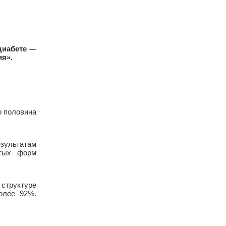
диабете —
ия».
о половина
зультатам
ытых форм
 структуре
олее 92%.