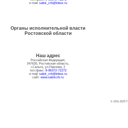
e-mail:
salsk_crb@inbox.ru
Органы исполнительной власти
Ростовской области
Наш адрес
Российская Федерация,
347630, Ростовская область,
г.Сальск, ул.Павлова, 2
тел./факс:
8-86372-72272
e-mail:
salsk_crb@inbox.ru
сайт:
www.salskcrb.ru
© 2011-2025 