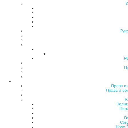
У
Рук
Р
П
Права и 
Права и об
Р
Полик
Поли
Ги
Сан
Ново-