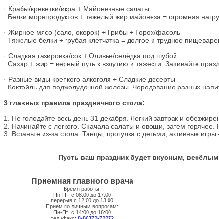
· Крабы/креветки/икра + Майонезные салаты
Белки морепродуктов + тяжелый жир майонеза = огромная нагруз
· Жирное мясо (сало, окорок) + Грибы + Горох/фасоль
Тяжелые белки + грубая клетчатка = долгое и трудное пищеваре
· Сладкая газировка/сок + Оливье/селёдка под шубой
Сахар + жир = верный путь к вздутию и тяжести. Запивайте праз
· Разные виды крепкого алкоголя + Сладкие десерты
Коктейль для поджелудочной железы. Чередование разных напит
3 главных правила праздничного стола:
1. Не голодайте весь день 31 декабря. Легкий завтрак и обезжи
2. Начинайте с легкого. Сначала салаты и овощи, затем горячее. 
3. Встаньте из-за стола. Танцы, прогулка с детьми, активные и
Пусть ваш праздник будет вкусным, весёлым
Приемная главного врача
Время работы:
Пн-Пт: с 08:00 до 17:00
перерыв с 12:00 до 13:00
Прием по личным вопросам:
Пн-Пт: с 14:00 до 16:00
тел./факс:
8-86372-72272