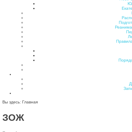
Ю
Екат
Расп
Подгот
Реанима
Пе
Л
Правила
Поряд
Д
Зап
Вы здесь:
Главная
ЗОЖ