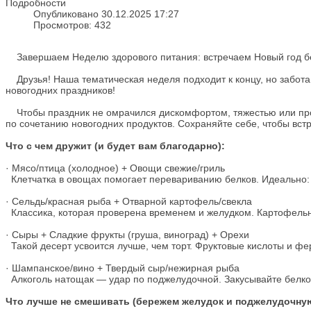
Подробности
Опубликовано 30.12.2025 17:27
Просмотров: 432
Завершаем Неделю здорового питания: встречаем Новый год без
Друзья! Наша тематическая неделя подходит к концу, но забота 
новогодних праздников!
Чтобы праздник не омрачился дискомфортом, тяжестью или про
по сочетанию новогодних продуктов. Сохраняйте себе, чтобы встр
Что с чем дружит (и будет вам благодарно):
· Мясо/птица (холодное) + Овощи свежие/гриль
Клетчатка в овощах помогает перевариванию белков. Идеально: 
· Сельдь/красная рыба + Отварной картофель/свекла
Классика, которая проверена временем и желудком. Картофель
· Сыры + Сладкие фрукты (груша, виноград) + Орехи
Такой десерт усвоится лучше, чем торт. Фруктовые кислоты и ф
· Шампанское/вино + Твердый сыр/нежирная рыба
Алкоголь натощак — удар по поджелудочной. Закусывайте белко
Что лучше не смешивать (бережем желудок и поджелудочную