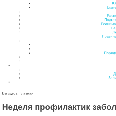
Ю
Екат
Расп
Подгот
Реанима
Пе
Л
Правила
Поряд
Д
Зап
Вы здесь:
Главная
Неделя профилактик забо