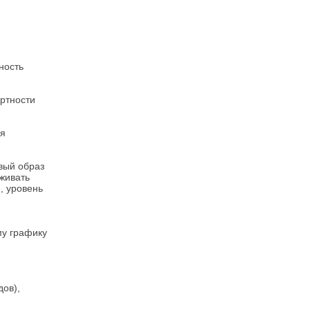
ность
ртности
ия
вый образ
живать
, уровень
му графику
ов),