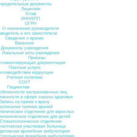
чредительные документы
Лицензии
Устав
ИНН/КПП
ОГРН
О назначении руководителя
оводитель и его заместители
Сведения о врачах
Вакансии
Документы учреждения
Локальные акты учреждения
Приказы
егламентирующая документация
Платные услуги
ротиводействие коррупции
Учетная политика
СОУТ
Пациентам
обязанности застрахованных лиц
язанности в сфере охраны здоровья
Запись на прием к врачу
асписание приема врачей
линическое отделение для взрослых
клиническое отделение для детей
Стоматологическое отделение
гантовская участковая больница
датовская врачебная амбулатория
Егорлыкская врачебная амбулатория