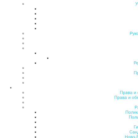
У
Рук
Р
П
Права и 
Права и об
Р
Полик
Поли
Ги
Сан
Ново-