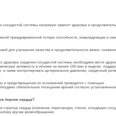
-сосудистой системы напрямую зависит здоровье и продолжитель
ной преждевременной потери способности, инвалидизации и сме
вой для улучшения качества и продолжительности жизни, снижен
 здоровье сердечно-сосудистой системы необходимо вести здоро
изическую активность в объеме не менее 150 мин в неделю, поддер
, а также контролировать артериальное давление, сердечный ритм
ах и предотвращение их осложнений проводится с помощью
обходимо обязательное посещение врачей согласно установленно
кое пороки сердца?
труктур сердца (клапанов, перегородок, стенок, отходящих сосуд
малому кругам кровообращения.