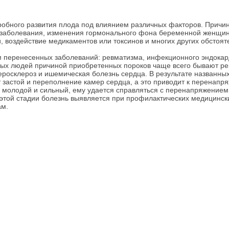
робного развития плода под влиянием различных факторов. Причи
ые заболевания, изменения гормонального фона беременной женщи
 воздействие медикаментов или токсинов и многих других обстояте
м перенесенных заболеваний: ревматизма, инфекционного эндокар
дых людей причиной приобретенных пороков чаще всего бывают р
еросклероз и ишемическая болезнь сердца. В результате названны
т застой и переполнение камер сердца, а это приводит к перенапр
молодой и сильный, ему удается справляться с перенапряжением
 этой стадии болезнь выявляется при профилактических медицинск
ам.