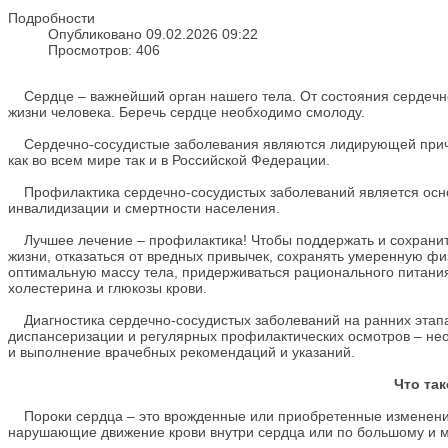
Подробности
Опубликовано 09.02.2026 09:22
Просмотров: 406
Сердце – важнейший орган нашего тела. От состояния сердечно
жизни человека. Беречь сердце необходимо смолоду.
Сердечно-сосудистые заболевания являются лидирующей причи
как во всем мире так и в Российской Федерации.
Профилактика сердечно-сосудистых заболеваний является осно
инвалидизации и смертности населения.
Лучшее лечение – профилактика! Чтобы поддержать и сохранить
жизни, отказаться от вредных привычек, сохранять умеренную ф
оптимальную массу тела, придерживаться рационального питания
холестерина и глюкозы крови.
Диагностика сердечно-сосудистых заболеваний на ранних этап
диспансеризации и регулярных профилактических осмотров – не
и выполнение врачебных рекомендаций и указаний.
Что та
Пороки сердца – это врожденные или приобретенные изменения с
нарушающие движение крови внутри сердца или по большому и 