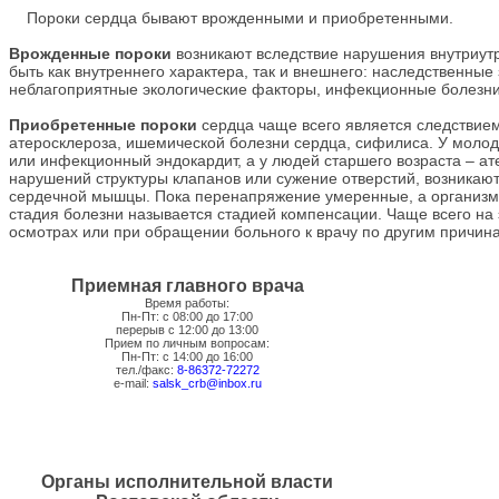
Пороки сердца бывают врожденными и приобретенными.
Врожденные пороки
возникают вследствие нарушения внутриут
быть как внутреннего характера, так и внешнего: наследственн
неблагоприятные экологические факторы, инфекционные болезни,
Приобретенные пороки
сердца чаще всего является следствие
атеросклероза, ишемической болезни сердца, сифилиса. У моло
или инфекционный эндокардит, а у людей старшего возраста – ат
нарушений структуры клапанов или сужение отверстий, возникаю
сердечной мышцы. Пока перенапряжение умеренные, а организм 
стадия болезни называется стадией компенсации. Чаще всего на
осмотрах или при обращении больного к врачу по другим причин
Приемная главного врача
Время работы:
Пн-Пт: с 08:00 до 17:00
перерыв с 12:00 до 13:00
Прием по личным вопросам:
Пн-Пт: с 14:00 до 16:00
тел./факс:
8-86372-72272
e-mail:
salsk_crb@inbox.ru
Органы исполнительной власти