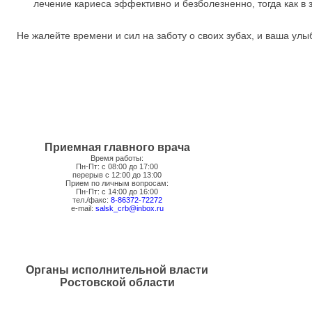
лечение кариеса эффективно и безболезненно, тогда как 
Не жалейте времени и сил на заботу о своих зубах, и ваша улыб
Приемная главного врача
Время работы:
Пн-Пт: с 08:00 до 17:00
перерыв с 12:00 до 13:00
Прием по личным вопросам:
Пн-Пт: с 14:00 до 16:00
тел./факс:
8-86372-72272
e-mail:
salsk_crb@inbox.ru
Органы исполнительной власти
Ростовской области