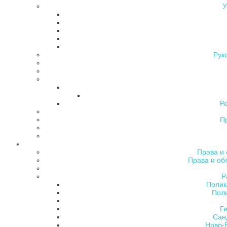
У
Рук
Р
П
Права и 
Права и об
Р
Полик
Поли
Ги
Сан
Ново-