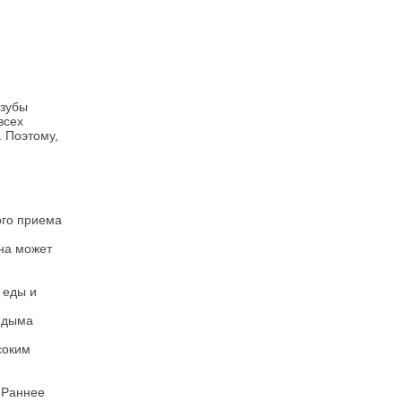
 зубы
всех
. Поэтому,
ого приема
ина может
 еды и
о дыма
соким
. Раннее