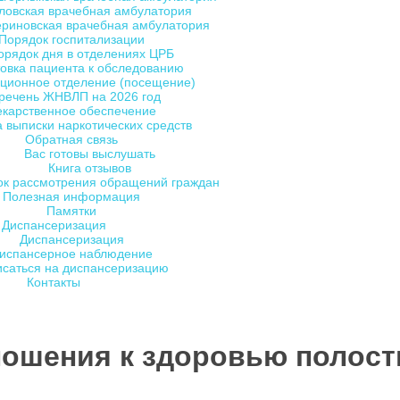
ловская врачебная амбулатория
ериновская врачебная амбулатория
Порядок госпитализации
орядок дня в отделениях ЦРБ
овка пациента к обследованию
ционное отделение (посещение)
речень ЖНВЛП на 2026 год
екарственное обеспечение
 выписки наркотических средств
Обратная связь
Вас готовы выслушать
Книга отзывов
ок рассмотрения обращений граждан
Полезная информация
Памятки
Диспансеризация
Диспансеризация
испансерное наблюдение
исаться на диспансеризацию
Контакты
ношения к здоровью полост