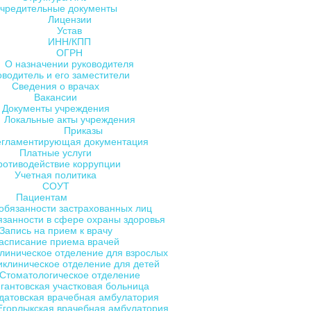
чредительные документы
Лицензии
Устав
ИНН/КПП
ОГРН
О назначении руководителя
оводитель и его заместители
Сведения о врачах
Вакансии
Документы учреждения
Локальные акты учреждения
Приказы
егламентирующая документация
Платные услуги
ротиводействие коррупции
Учетная политика
СОУТ
Пациентам
обязанности застрахованных лиц
язанности в сфере охраны здоровья
Запись на прием к врачу
асписание приема врачей
линическое отделение для взрослых
клиническое отделение для детей
Стоматологическое отделение
гантовская участковая больница
датовская врачебная амбулатория
Егорлыкская врачебная амбулатория