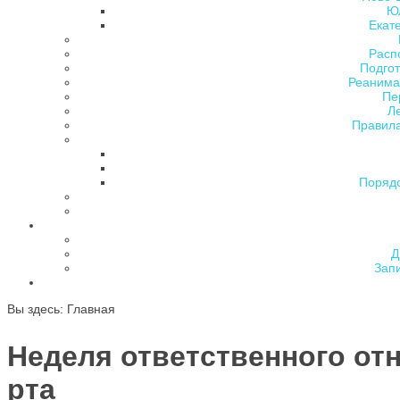
Ю
Екат
Расп
Подгот
Реанима
Пе
Л
Правила
Поряд
Д
Зап
Вы здесь:
Главная
Неделя ответственного от
рта