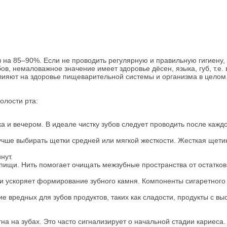
на 85–90%. Если не проводить регулярную и правильную гигиену,
в, немаловажное значение имеет здоровье дёсен, языка, губ, т.е. 
 влияют на здоровье пищеварительной системы и организма в целом
олости рта:
ка и вечером. В идеале чистку зубов следует проводить после кажд
учше выбирать щетки средней или мягкой жесткости. Жесткая щет
нут.
пищи. Нить помогает очищать межзубные пространства от остатков
 и ускоряет формирование зубного камня. Компоненты сигаретног
 вредных для зубов продуктов, таких как сладости, продукты с вы
на на зубах. Это часто сигнализирует о начальной стадии кариеса