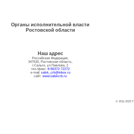
Органы исполнительной власти
Ростовской области
Наш адрес
Российская Федерация,
347630, Ростовская область,
г.Сальск, ул.Павлова, 2
тел./факс:
8-86372-72272
e-mail:
salsk_crb@inbox.ru
сайт:
www.salskcrb.ru
© 2011-2025 