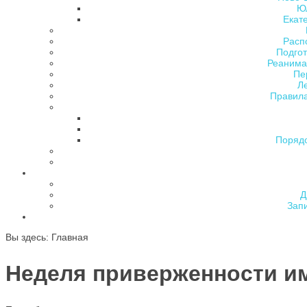
Ю
Екат
Расп
Подгот
Реанима
Пе
Л
Правила
Поряд
Д
Зап
Вы здесь:
Главная
Неделя приверженности и