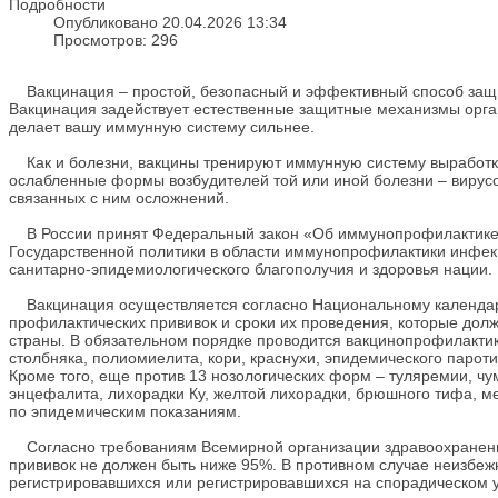
Подробности
Опубликовано 20.04.2026 13:34
Просмотров: 296
Вакцинация – простой, безопасный и эффективный способ защиты 
Вакцинация задействует естественные защитные механизмы орга
делает вашу иммунную систему сильнее.
Как и болезни, вакцины тренируют иммунную систему выработке
ослабленные формы возбудителей той или иной болезни – вирусов
связанных с ним осложнений.
В России принят Федеральный закон «Об иммунопрофилактике 
Государственной политики в области иммунопрофилактики инфек
санитарно-эпидемиологического благополучия и здоровья нации.
Вакцинация осуществляется согласно Национальному календарю
профилактических прививок и сроки их проведения, которые долж
страны. В обязательном порядке проводится вакцинопрофилактика
столбняка, полиомиелита, кори, краснухи, эпидемического паро
Кроме того, еще против 13 нозологических форм – туляремии, чу
энцефалита, лихорадки Ку, желтой лихорадки, брюшного тифа, м
по эпидемическим показаниям.
Согласно требованиям Всемирной организации здравоохранения
прививок не должен быть ниже 95%. В противном случае неизбеж
регистрировавшихся или регистрировавшихся на спорадическом 