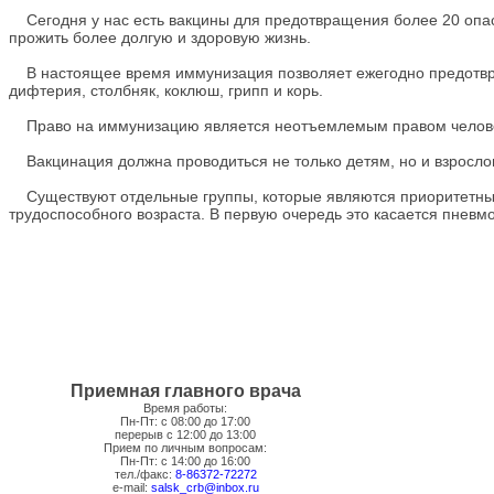
Сегодня у нас есть вакцины для предотвращения более 20 опас
прожить более долгую и здоровую жизнь.
В настоящее время иммунизация позволяет ежегодно предотвраща
дифтерия, столбняк, коклюш, грипп и корь.
Право на иммунизацию является неотъемлемым правом челов
Вакцинация должна проводиться не только детям, но и взрослом
Существуют отдельные группы, которые являются приоритетным
трудоспособного возраста. В первую очередь это касается пневм
Приемная главного врача
Время работы:
Пн-Пт: с 08:00 до 17:00
перерыв с 12:00 до 13:00
Прием по личным вопросам:
Пн-Пт: с 14:00 до 16:00
тел./факс:
8-86372-72272
e-mail:
salsk_crb@inbox.ru