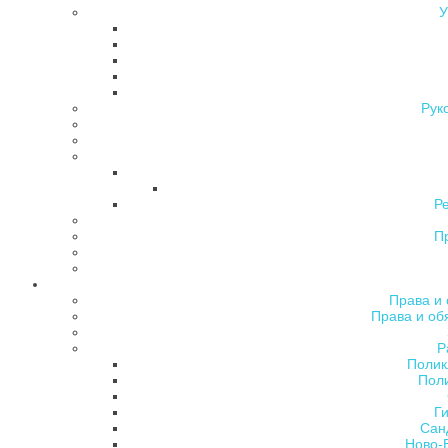
У
Рук
Р
П
Права и 
Права и об
Р
Полик
Поли
Ги
Сан
Ново-