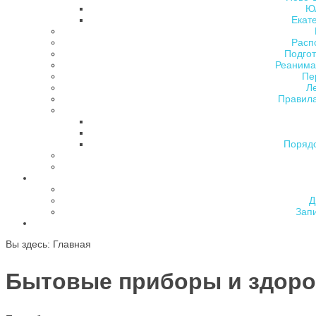
Ю
Екат
Расп
Подгот
Реанима
Пе
Л
Правила
Поряд
Д
Зап
Вы здесь:
Главная
Бытовые приборы и здор