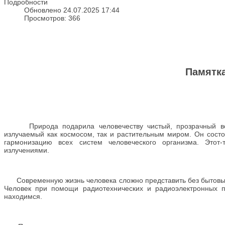
Подробности
Обновлено 24.07.2025 17:44
Просмотров: 366
Памятк
Природа подарила человечеству чистый, прозрачный возд
излучаемый как космосом, так и растительным миром. Он состо
гармонизацию всех систем человеческого организма. Этот
излучениями.
Современную жизнь человека сложно представить без бытовых п
Человек при помощи радиотехнических и радиоэлектронных п
находимся.