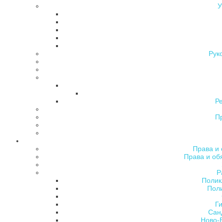
У
Рук
Р
П
Права и 
Права и об
Р
Полик
Поли
Ги
Сан
Ново-