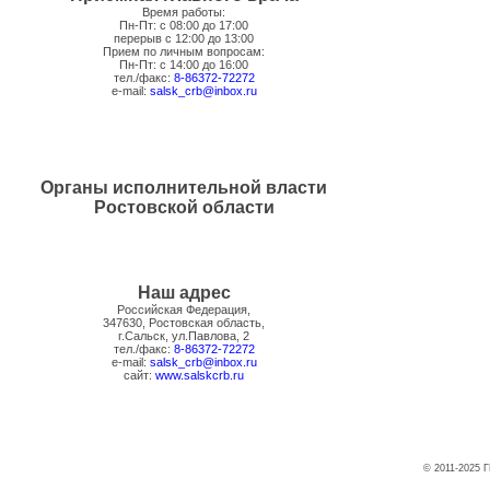
Время работы:
Пн-Пт: с 08:00 до 17:00
перерыв с 12:00 до 13:00
Прием по личным вопросам:
Пн-Пт: с 14:00 до 16:00
тел./факс:
8-86372-72272
e-mail:
salsk_crb@inbox.ru
Органы исполнительной власти
Ростовской области
Наш адрес
Российская Федерация,
347630, Ростовская область,
г.Сальск, ул.Павлова, 2
тел./факс:
8-86372-72272
e-mail:
salsk_crb@inbox.ru
сайт:
www.salskcrb.ru
© 2011-2025 