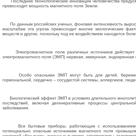
Последние технологические инновации человечества предусма
превосходит мощность магнитного поля Земли.
По данным российских ученых, фоновая интенсивность выросла
масштабам эта угроза превосходит многие экологические факт
веществ и другие, поскольку под ее воздействием находится бо
Электромагнитное поле различных источников действует на
электромагнитного поля (ЭМП) нервная, иммунная, эндокринная 
Особо опасными ЭМП могут быть для детей, беременных
гормональной, сердечно – сосудистой системы, аллергиков, люд
Биологический эффект ЭМП в условиях длительного многолетнег
последствий, включая дегенеративные процессы центрально
заболевания.
Все бытовые приборы, работающие с использованием элек
потенциально опасным источникам магнитного поля промышлен
системой «без инея», кухонные вытяжки, электроплиты, телевизо