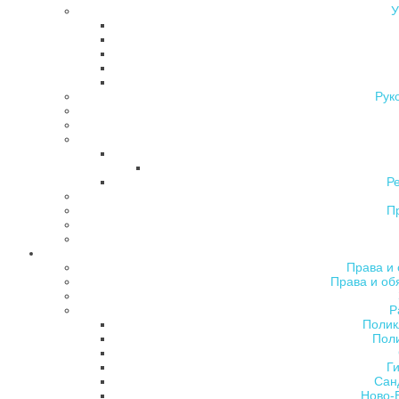
У
Рук
Р
П
Права и 
Права и об
Р
Полик
Поли
Ги
Сан
Ново-