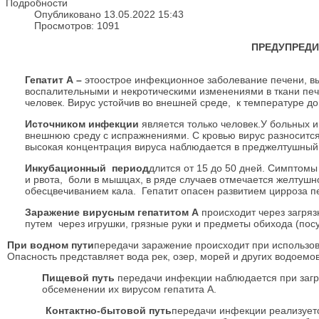
Подробности
Опубликовано 13.05.2022 15:43
Просмотров: 1091
ПРЕДУПРЕДИ
Гепатит А –
этоострое инфекционное заболевание печени, в
воспалительными и некротическими изменениями в ткани пе
человек. Вирус устойчив во внешней среде, к температуре д
Источником инфекции
является только человек.У больных 
внешнюю среду с испражнениями. С кровью вирус разносится
высокая концентрация вируса наблюдается в преджелтушный 
Инкубационный период
длится от 15 до 50 дней. Симптом
и рвота, боли в мышцах, в ряде случаев отмечается желтушн
обесцвечиванием кала. Гепатит опасен развитием цирроза 
Заражение вирусным гепатитом А
происходит через загря
путем через игрушки, грязные руки и предметы обихода (посу
При водном пути
передачи заражение происходит при использов
Опасность представляет вода рек, озер, морей и других водоем
Пищевой путь
передачи инфекции наблюдается при загр
обсеменении их вирусом гепатита А.
Контактно-бытовой путь
передачи инфекции реализуетс