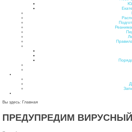
Ю
Екат
Расп
Подгот
Реанима
Пе
Л
Правила
Поряд
Д
Зап
Вы здесь:
Главная
ПРЕДУПРЕДИМ ВИРУСНЫЙ