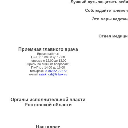
Лучший путь защитить себя
Соблюдайте элемент
Эти меры надежно
Отдел медици
Приемная главного врача
Время работы:
Пн-Пт: с 08:00 до 17:00
перерыв с 12:00 до 13:00
Прием по личным вопросам:
Пн-Пт: с 14:00 до 16:00
тел./факс:
8-86372-72272
e-mail:
salsk_crb@inbox.ru
Органы исполнительной власти
Ростовской области
Наш адрес