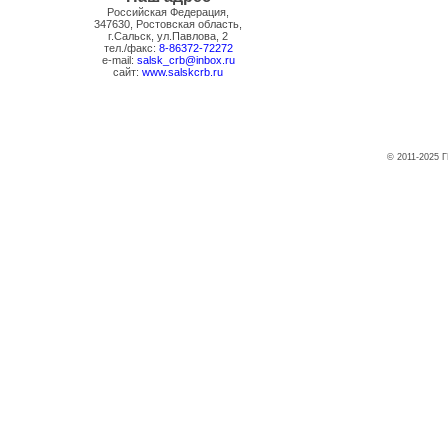
Российская Федерация,
347630, Ростовская область,
г.Сальск, ул.Павлова, 2
тел./факс:
8-86372-72272
e-mail:
salsk_crb@inbox.ru
сайт:
www.salskcrb.ru
© 2011-2025 