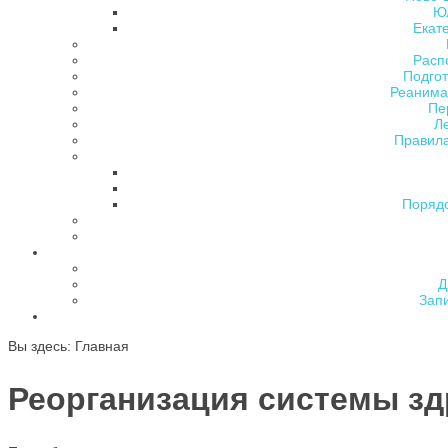
Ю
Екат
Расп
Подгот
Реанима
Пе
Л
Правила
Поряд
Д
Зап
Вы здесь:
Главная
Реорганизация системы з