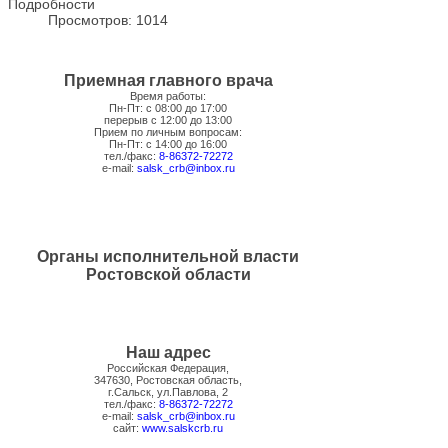
Подробности
Просмотров: 1014
Приемная главного врача
Время работы:
Пн-Пт: с 08:00 до 17:00
перерыв с 12:00 до 13:00
Прием по личным вопросам:
Пн-Пт: с 14:00 до 16:00
тел./факс:
8-86372-72272
e-mail:
salsk_crb@inbox.ru
Органы исполнительной власти
Ростовской области
Наш адрес
Российская Федерация,
347630, Ростовская область,
г.Сальск, ул.Павлова, 2
тел./факс:
8-86372-72272
e-mail:
salsk_crb@inbox.ru
сайт:
www.salskcrb.ru