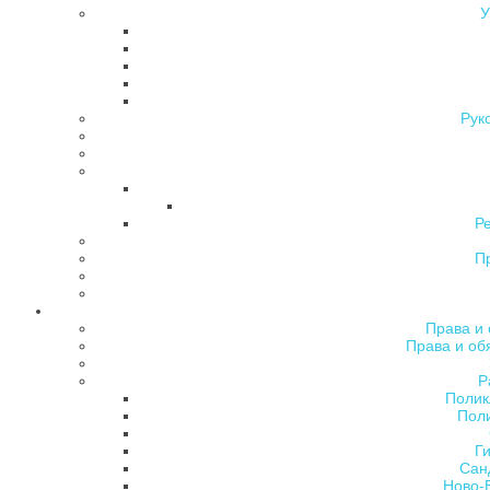
У
Рук
Р
П
Права и 
Права и об
Р
Полик
Поли
Ги
Сан
Ново-