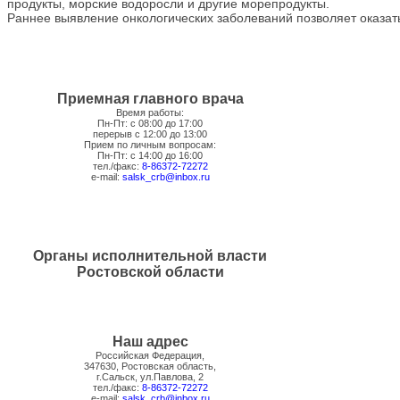
продукты, морские водоросли и другие морепродукты.
​Раннее выявление онкологических заболеваний позволяет оказа
Приемная главного врача
Время работы:
Пн-Пт: с 08:00 до 17:00
перерыв с 12:00 до 13:00
Прием по личным вопросам:
Пн-Пт: с 14:00 до 16:00
тел./факс:
8-86372-72272
e-mail:
salsk_crb@inbox.ru
Органы исполнительной власти
Ростовской области
Наш адрес
Российская Федерация,
347630, Ростовская область,
г.Сальск, ул.Павлова, 2
тел./факс:
8-86372-72272
e-mail:
salsk_crb@inbox.ru