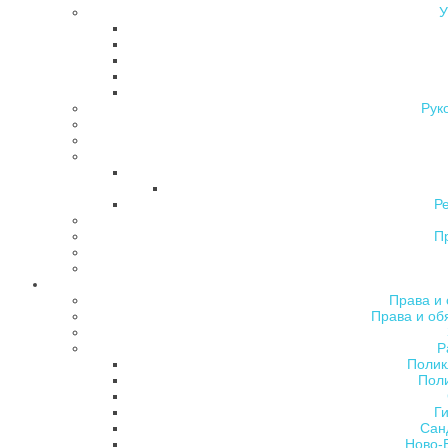
У
Рук
Р
П
Права и 
Права и об
Р
Полик
Поли
Ги
Сан
Ново-