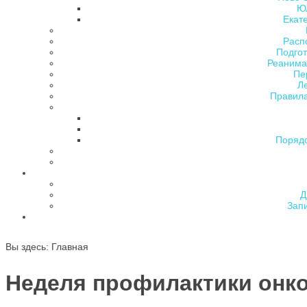
Ю
Екат
Расп
Подгот
Реанима
Пе
Л
Правила
Поряд
Д
Зап
Вы здесь:
Главная
Неделя профилактики онко