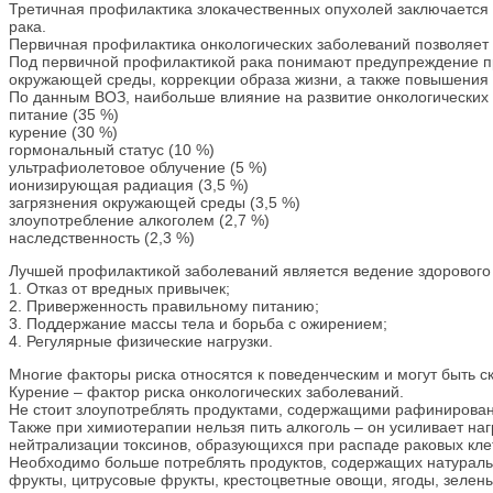
​Третичная профилактика злокачественных опухолей заключаетс
рака.
​Первичная профилактика онкологических заболеваний позволяет 
​Под первичной профилактикой рака понимают предупреждение 
окружающей среды, коррекции образа жизни, а также повышения 
​По данным ВОЗ, наибольше влияние на развитие онкологических
​питание (35 %)
​курение (30 %)
​гормональный статус (10 %)
​ультрафиолетовое облучение (5 %)
​ионизирующая радиация (3,5 %)
​загрязнения окружающей среды (3,5 %)
​злоупотребление алкоголем (2,7 %)
​наследственность (2,3 %)
​Лучшей профилактикой заболеваний является ведение здорового 
​1. Отказ от вредных привычек;
​2. Приверженность правильному питанию;
​3. Поддержание массы тела и борьба с ожирением;
​4. Регулярные физические нагрузки.
Многие факторы риска относятся к поведенческим и могут быть с
Курение – фактор риска онкологических заболеваний.
​Не стоит злоупотреблять продуктами, содержащими рафинирова
Также при химиотерапии нельзя пить алкоголь – он усиливает наг
нейтрализации токсинов, образующихся при распаде раковых кле
​Необходимо больше потреблять продуктов, содержащих натурал
фрукты, цитрусовые фрукты, крестоцветные овощи, ягоды, зелены