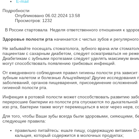
E-mail
Подробности
Опубликовано 06.02.2024 13:58
Просмотров: 1232
В России стартовала Неделя ответственного отношения к здоров
Здоровье
полости
рта
начинается с чистых зубов и регулярног
Не забывайте посещать стоматолога, зубного врача или стоматоло
пациентам с сахарным диабетом, следует осматриваться не реже 
Диабетикам с зубными протезами следует уделять максимум вним
могут способствовать появлению грибковых инфекций.
От ежедневного соблюдения правил гигиены полости рта зависит
зубным налетом и болезнью Альцгеймера! Другие исследования 
заболеваний, органов пищеварения, присоединение осложнений п
гигиеной полости рта.
Инфекция в ротовой полости может способствовать развитию заб
переросшие бактерии из полости рта спускаются по дыхательной 
изо рта, бактерии также могут перемещаться в мозг через нерв, 
Для того, чтобы Ваши зубы всегда были здоровыми, сияющими, 
следующие правила:
правильно питайтесь: ешьте пищу, содержащую витамин D —
кальция, который содержится в молочных продуктах;