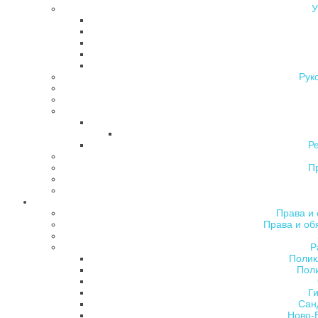
У
Рук
Р
П
Права и 
Права и об
Р
Полик
Поли
Ги
Сан
Ново-