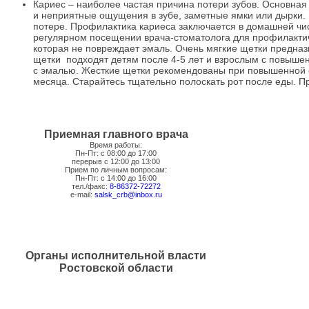
Кариес – наиболее частая причина потери зубов. Основная 
и неприятные ощущения в зубе, заметные ямки или дырки.
потере. Профилактика кариеса заключается в домашней чист
регулярном посещении врача-стоматолога для профилактиче
которая не повреждает эмаль. Очень мягкие щетки предназ
щетки подходят детям после 4-5 лет и взрослым с повышен
с эмалью. Жесткие щетки рекомендованы при повышенной ск
месяца. Старайтесь тщательно полоскать рот после еды. П
Приемная главного врача
Время работы:
Пн-Пт: с 08:00 до 17:00
перерыв с 12:00 до 13:00
Прием по личным вопросам:
Пн-Пт: с 14:00 до 16:00
тел./факс:
8-86372-72272
e-mail:
salsk_crb@inbox.ru
Органы исполнительной власти
Ростовской области