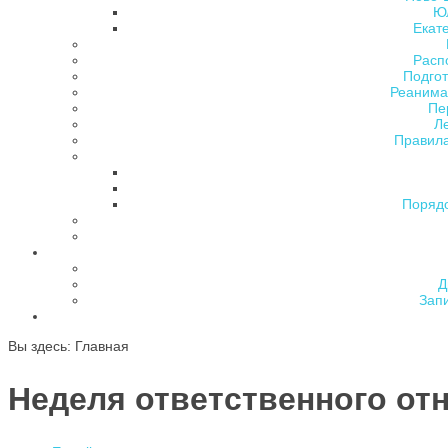
Ю
Екат
Расп
Подгот
Реанима
Пе
Л
Правила
Поряд
Д
Зап
Вы здесь:
Главная
Неделя ответственного от