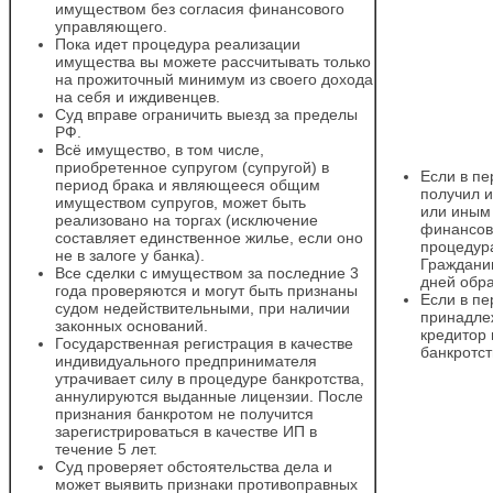
имуществом без согласия финансового
управляющего.
Пока идет процедура реализации
имущества вы можете рассчитывать только
на прожиточный минимум из своего дохода
на себя и иждивенцев.
Суд вправе ограничить выезд за пределы
РФ.
Всё имущество, в том числе,
приобретенное супругом (супругой) в
Если в п
период брака и являющееся общим
получил и
имуществом супругов, может быть
или иным
реализовано на торгах (исключение
финансов
составляет единственное жилье, если оно
процедур
не в залоге у банка).
Гражданин
Все сделки с имуществом за последние 3
дней обр
года проверяются и могут быть признаны
Если в п
судом недействительными, при наличии
принадле
законных оснований.
кредитор
Государственная регистрация в качестве
банкротст
индивидуального предпринимателя
утрачивает силу в процедуре банкротства,
аннулируются выданные лицензии. После
признания банкротом не получится
зарегистрироваться в качестве ИП в
течение 5 лет.
Суд проверяет обстоятельства дела и
может выявить признаки противоправных