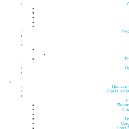
У
Рук
Р
П
Права и 
Права и об
Р
Полик
Поли
Ги
Сан
Ново-