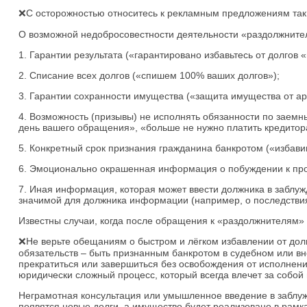
❌С осторожностью относитесь к рекламным предложениям так
О возможной недобросовестности деятельности «раздолжните
1. Гарантии результата («гарантировано избавьтесь от долгов 
2. Списание всех долгов («спишем 100% ваших долгов»);
3. Гарантии сохранности имущества («защита имущества от ар
4. Возможность (призывы) не исполнять обязанности по заем
день вашего обращения», «больше не нужно платить кредитор
5. Конкретный срок признания гражданина банкротом («избавим
6. Эмоционально окрашенная информация о побуждении к пр
7. Иная информация, которая может ввести должника в заблуж
значимой для должника информации (например, о последствия
Известны случаи, когда после обращения к «раздолжнителям» 
❌Не верьте обещаниям о быстром и лёгком избавлении от дол
обязательств – быть признанным банкротом в судебном или в
прекратиться или завершиться без освобождения от исполнени
юридически сложный процесс, который всегда влечет за собой
Неграмотная консультация или умышленное введение в заблуж
появятся новые долги, а имущество будет реализовано в рамк