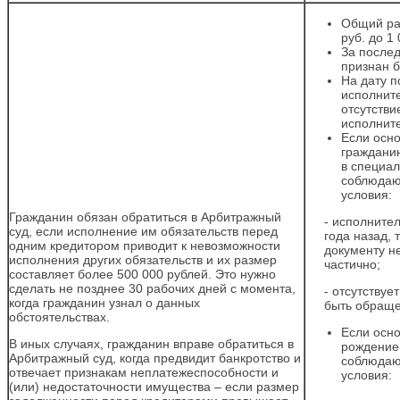
Общий раз
руб. до 1
За послед
признан б
На дату п
исполните
отсутстви
исполните
Если осно
граждани
в специа
соблюдаю
условия:
Гражданин обязан обратиться в Арбитражный
- исполните
суд, если исполнение им обязательств перед
года назад,
одним кредитором приводит к невозможности
документу н
исполнения других обязательств и их размер
частично;
составляет более 500 000 рублей. Это нужно
сделать не позднее 30 рабочих дней с момента,
- отсутствуе
когда гражданин узнал о данных
быть обраще
обстоятельствах.
Если осно
В иных случаях, гражданин вправе обратиться в
рождение
Арбитражный суд, когда предвидит банкротство и
соблюдаю
отвечает признакам неплатежеспособности и
условия:
(или) недостаточности имущества – если размер