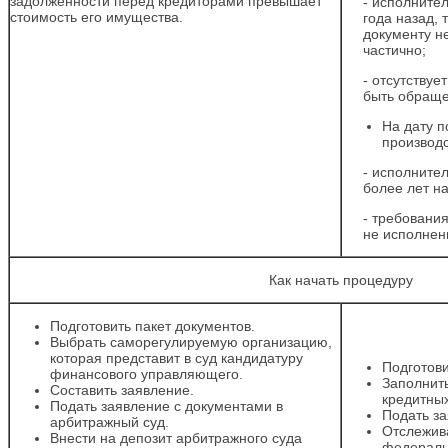
задолженности перед кредиторами превышает
- исполните
стоимость его имущества.
года назад,
документу н
частично;
- отсутствуе
быть обраще
На дату 
производс
- исполните
более лет на
- требовани
не исполнен
Как начать процедуру
Подготовить пакет документов.
Выбрать саморегулируемую организацию,
которая представит в суд кандидатуру
Подготови
финансового управляющего.
Заполнить
Составить заявление.
кредитных
Подать заявление с документами в
Подать з
арбитражный суд.
Отслежив
Внести на депозит арбитражного суда
федераль