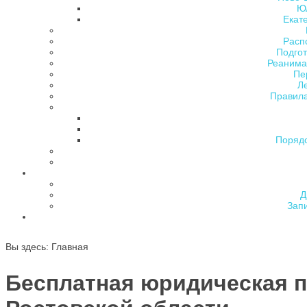
Ю
Екат
Расп
Подгот
Реанима
Пе
Л
Правила
Поряд
Д
Зап
Вы здесь:
Главная
Бесплатная юридическая 