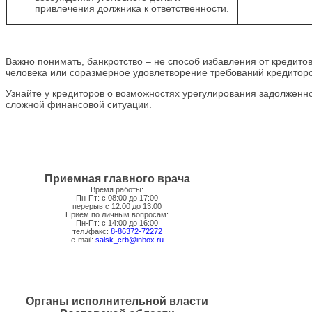
привлечения должника к ответственности.
Важно понимать, банкротство – не способ избавления от кредито
человека или соразмерное удовлетворение требований кредиторо
Узнайте у кредиторов о возможностях урегулирования задолженн
сложной финансовой ситуации.
Приемная главного врача
Время работы:
Пн-Пт: с 08:00 до 17:00
перерыв с 12:00 до 13:00
Прием по личным вопросам:
Пн-Пт: с 14:00 до 16:00
тел./факс:
8-86372-72272
e-mail:
salsk_crb@inbox.ru
Органы исполнительной власти