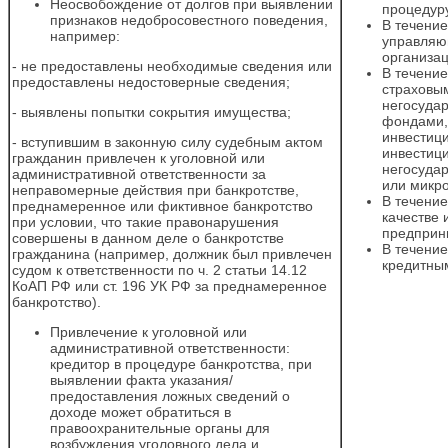
Неосвобождение от долгов при выявлении
процедуру
признаков недобросовестного поведения,
В течение
например:
управляю
организац
- не предоставлены необходимые сведения или
В течение
предоставлены недостоверные сведения;
страховы
негосуда
- выявлены попытки сокрытия имущества;
фондами,
инвестиц
- вступившим в законную силу судебным актом
инвестиц
гражданин привлечен к уголовной или
негосуда
административной ответственности за
или микр
неправомерные действия при банкротстве,
В течение
преднамеренное или фиктивное банкротство
качестве 
при условии, что такие правонарушения
предприн
совершены в данном деле о банкротстве
В течение
гражданина (например, должник был привлечен
кредитны
судом к ответственности по ч. 2 статьи 14.12
КоАП РФ или ст. 196 УК РФ за преднамеренное
банкротство).
Привлечение к уголовной или
административной ответственности:
кредитор в процедуре банкротства, при
выявлении факта указания/
предоставления ложных сведений о
доходе может обратиться в
правоохранительные органы для
возбуждения уголовного дела и