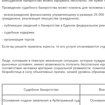
Внесудебное банкротство можно оформить бесплатно. Не нужно т
Проведение судебного банкротства может повлечь для человека
- вознаграждение финансовому управляющему в размере 25 000 
гражданина, реализация имущества гражданина),
- публикации сведений о банкротстве в Едином федеральном реес
- судебные издержки,
- организация торгов.
Если вы решите привлечь юриста, то его услуги оплачиваются от
Люди, попавшие в тяжелую жизненную ситуацию, которые нуждают
рыночных условиях, имеют возможность получить бесплатную ю
соответствие человека критерию социальной уязвимости: пожилой 
безработица в силу объективных причин, низкий уровень образов
Судебное банкротство
Вне
Основания подачи заявления в Арбитражный суд
Основани