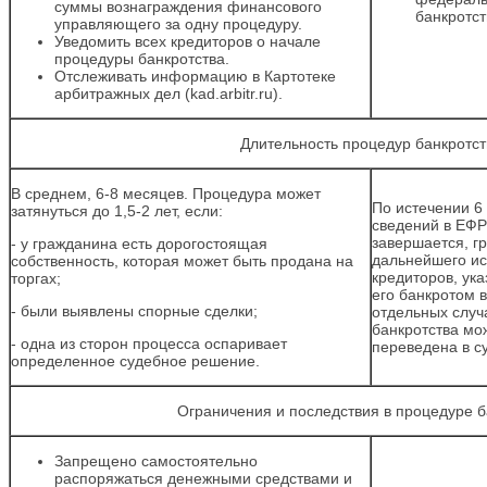
суммы вознаграждения финансового
банкротств
управляющего за одну процедуру.
Уведомить всех кредиторов о начале
процедуры банкротства.
Отслеживать информацию в Картотеке
арбитражных дел (kad.arbitr.ru).
Длительность процедур банкротст
В среднем, 6-8 месяцев. Процедура может
По истечении 6
затянуться до 1,5-2 лет, если:
сведений в ЕФР
завершается, г
- у гражданина есть дорогостоящая
дальнейшего и
собственность, которая может быть продана на
кредиторов, ук
торгах;
его банкротом 
- были выявлены спорные сделки;
отдельных случ
банкротства мо
- одна из сторон процесса оспаривает
переведена в с
определенное судебное решение.
Ограничения и последствия в процедуре б
Запрещено самостоятельно
распоряжаться денежными средствами и